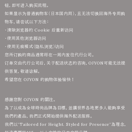
钮，即可进入购买流程。
如果显示为普通购物车（日本国内用），且无法切换回海外专用购
物车，请尝试以下方法：
・清除浏览器的 Cookie 后重新访问
・使用其他浏览器访问
・使用无痕模式（隐私浏览）访问
您所订购的商品通常将在一周内发往代行公司。
订单交由代行公司后，关于配送状态的咨询，OJYON可能无法提
供答复，敬请谅解。
希望您在 OJYON 的购物体验愉快！
感謝您對 OJYON 的關注。
為了以成為全球時尚品牌為目標，並讓世界各地更多人能夠享受
我們的產品，我們正式開始提供海外配送服務。
我們以“Tailored for Height. Styled for Presence”為理念，