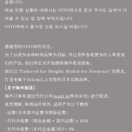
송됩니다.
배송 진행 상황에 대해서는 OJYON으로 문의 주셔도 답변이 어
려울 수 있는 점 양해 부탁드립니다.
OJYON에서 즐거운 쇼핑 되시길 바랍니다!
感谢您对OJYON的关注。
为了以成为全球时尚品牌为目标，并让世界各地更多的人享受我
们的产品，我们将正式开始提供海外配送服务。
我们以“Tailored for Height. Styled for Presence”为理念，
打造专属于165cm以上女性的日本女装品牌。
【关于海外配送】
海外订单将通过代行公司(
want.jp
株式会社) 进行配送。
请您理解，除商品价格外，还将产生以下费用：
・运费（日本国内运费及国际运费）
・代行手续费：（商品金额 + 国内运费）x 10%
・支付手续费：（支付总金额）的2～3%