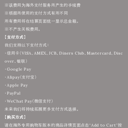
※该费用为海外支付服务所产生的手续费
※根据所使用的支付方式有所不同
所有费用将在结算页面统一显示总金额。
※不产生关税费用。
【支付方式】
我们支持以下支付方式：
・信用卡（VISA、AMEX、JCB、Diners Club、Mastercard、Disc
over、银联）
・Google Pay
・Alipay（支付宝）
・Apple Pay
・PayPal
・WeChat Pay（微信支付）
未来我们将持续拓展更多支付方式选择。
【购买方式】
请在海外专用购物车版本的商品详情页面点击“Add to Cart”按