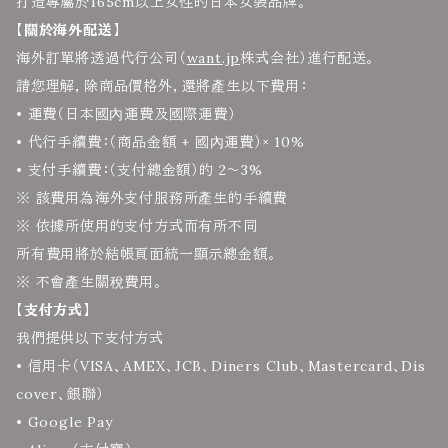
打造專屬於165cm以上女性的日本女裝品牌。
【關於海外配送】
海外訂單將透過代行公司（
want.jp
株式会社）進行配送。
請您理解，除商品價格外，還將產生以下費用：
• 運費（日本國內運費及國際運費）
• 代行手續費：（商品金額 + 國內運費）× 10%
• 支付手續費：（支付總金額）的 2～3%
※ 該費用為海外支付服務所產生的手續費
※ 依據所使用的支付方式而有所不同
所有費用將於結帳頁面統一顯示總金額。
※ 不會產生關稅費用。
【支付方式】
我們提供以下支付方式
• 信用卡（VISA、AMEX、JCB、Diners Club、Mastercard、Dis
cover、銀聯）
• Google Pay