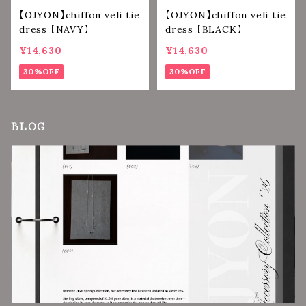
【OJYON】chiffon veli tie
【OJYON】chiffon veli tie
dress 【NAVY】
dress 【BLACK】
¥14,630
¥14,630
30%OFF
30%OFF
BLOG