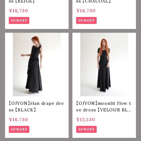
ss 【BEIGE】
ss 【CHACOAL】
¥16,730
¥16,730
30%OFF
30%OFF
【OJYON】élan drape dre
【OJYON】moonlit flow t
ss 【BLACK】
ee dress 【VELOUR BLA
CK】
¥16,730
¥12,530
30%OFF
30%OFF