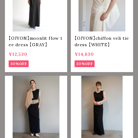
【OJYON】moonlit flow t
【OJYON】chiffon veli tie
ee dress 【GRAY】
dress 【WHITE】
¥12,530
¥14,630
30%OFF
30%OFF