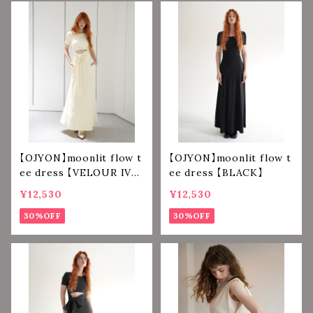
【OJYON】moonlit flow t
【OJYON】moonlit flow t
ee dress 【VELOUR IVO
ee dress 【BLACK】
RY】
¥12,530
¥12,530
30%OFF
30%OFF