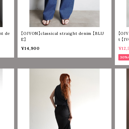
ht de
【OJYON】classical straight denim 【BLU
【OJY
E】
t 【I
¥14,900
¥12,
30%