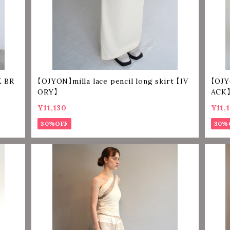
【OJYON】milla lace pencil long skirt 【IV
【OJY
ORY】
ACK
¥11,130
¥11,
30%OFF
30%