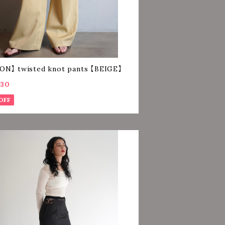
【OJYON】 twisted knot pants 【BEIGE】
030
OFF