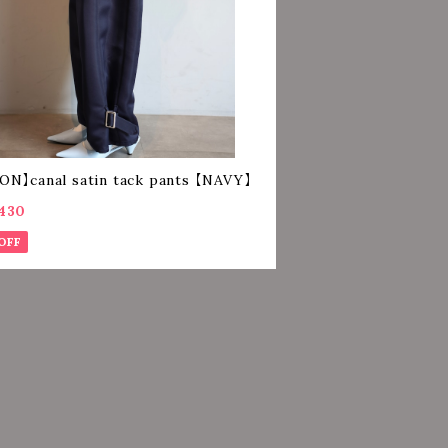
ON】canal satin tack pants 【NAVY】
430
OFF