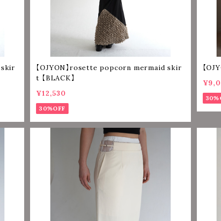
skir
【OJYON】rosette popcorn mermaid skir
t 【BLACK】
¥9,
¥12,530
30%
30%OFF