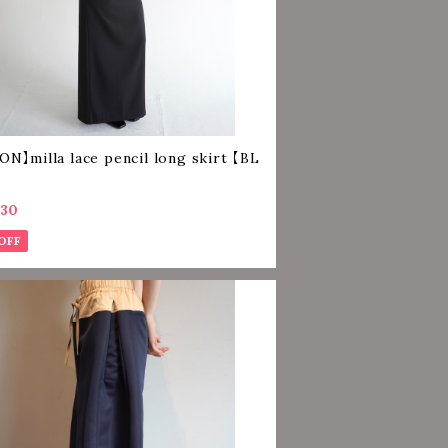
ON】milla lace pencil long skirt 【BL
】
130
OFF