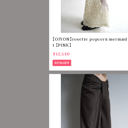
【OJYON】rosette popcorn mermaid 
t 【PINK】
¥12,530
30%OFF