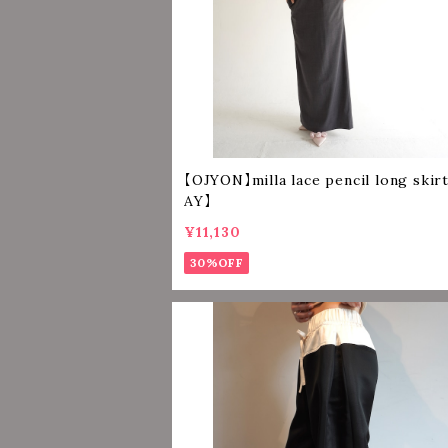
【OJYON】milla lace pencil long skir
AY】
¥11,130
30%OFF