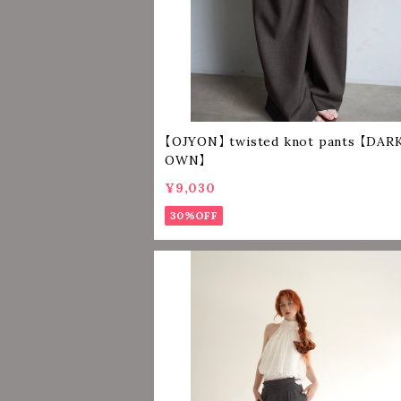
【OJYON】 twisted knot pants 【DARK BR
OWN】
¥9,030
30%OFF