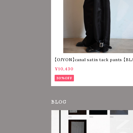
【OJYON】canal satin tack pants 【B
¥10,430
30%OFF
BLOG