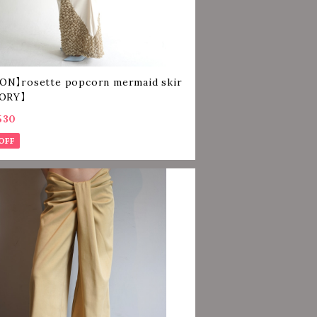
ON】rosette popcorn mermaid skir
VORY】
530
OFF