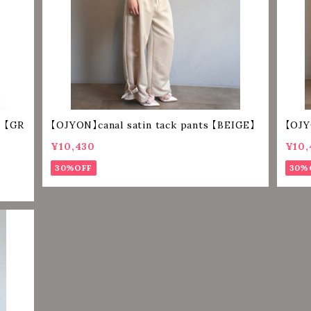
t 【GR
【OJYON】canal satin tack pants 【BEIGE】
【OJY
¥10,430
¥10,
30%OFF
30%