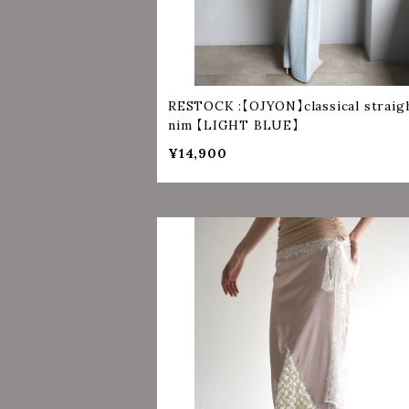
RESTOCK :【OJYON】classical straig
nim 【LIGHT BLUE】
¥14,900