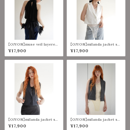
【OJYON】muse veil layered
【OJYON】milanda jacket set
top 【BLACK】
【WHITE】
¥17,900
¥17,900
【OJYON】milanda jacket set
【OJYON】milanda jacket set
【BLACK】
【CHACORL】
¥17,900
¥17,900