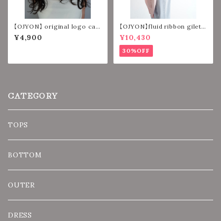
【OJYON】 original logo cap
【OJYON】fluid ribbon gilet
【VINTAGE BLACK】
【PINK】
¥4,900
¥10,430
30%OFF
CATEGORY
TOPS
BOTTOM
OUTER
DRESS