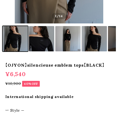
1
/14
【OJYON】silencieuse emblem tops【BLACK】
¥6,540
¥10,900
40%OFF
International shipping available
ー Style —