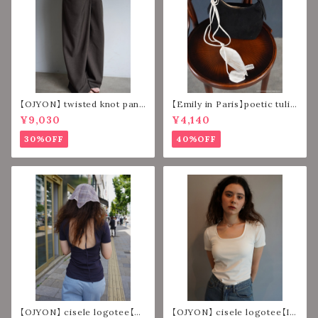
【OJYON】 twisted knot pant
【Emily in Paris】poetic tulip
s 【DARK BROWN】
strap 【IVORY】
¥9,030
¥4,140
30%OFF
40%OFF
【OJYON】 cisele logotee【N
【OJYON】 cisele logotee【IV