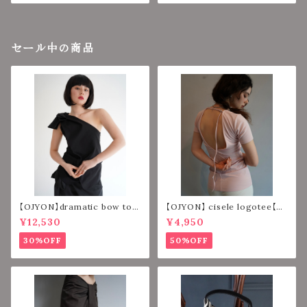
セール中の商品
【OJYON】dramatic bow top
【OJYON】 cisele logotee【PI
【BLACK】
NK】
¥12,530
¥4,950
30%OFF
50%OFF