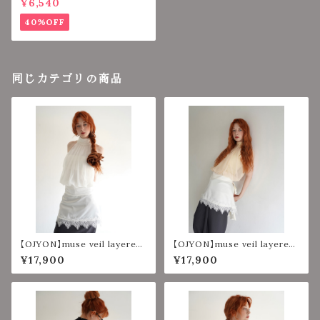
¥6,540
40%OFF
同じカテゴリの商品
【OJYON】muse veil layered
【OJYON】muse veil layered
top 【WHITE】
top 【YELLOW】
¥17,900
¥17,900