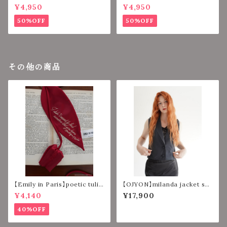
AVY】
ORY】
¥4,950
¥4,950
50%OFF
50%OFF
その他の商品
【Emily in Paris】poetic tulip
【OJYON】milanda jacket set
strap 【RED】
【BLACK】
¥4,140
¥17,900
40%OFF