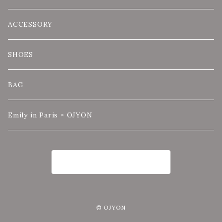
ACCESSORY
SHOES
BAG
Emily in Paris × OJYON
商品一覧に戻る
© OJYON