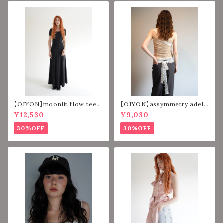
【OJYON】moonlit flow tee d
【OJYON】assymmetry adell
ress 【VELOUR BLACK】
a top 【BEIGE】
¥12,530
¥9,030
30%OFF
30%OFF