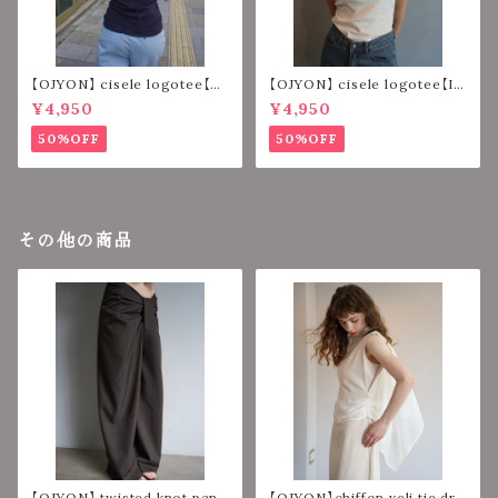
【OJYON】 cisele logotee【N
【OJYON】 cisele logotee【IV
AVY】
ORY】
¥4,950
¥4,950
50%OFF
50%OFF
その他の商品
【OJYON】 twisted knot pant
【OJYON】chiffon veli tie dre