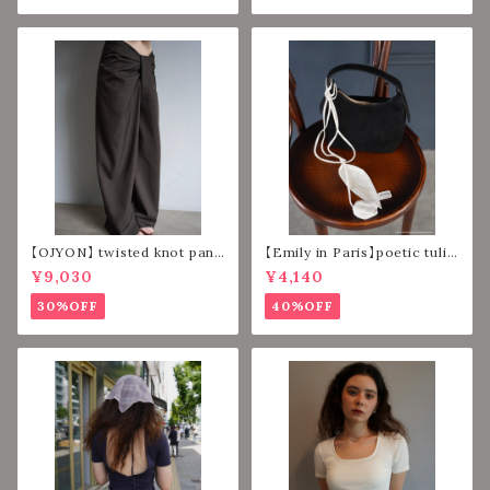
【OJYON】 twisted knot pant
【Emily in Paris】poetic tulip
s 【DARK BROWN】
strap 【IVORY】
¥9,030
¥4,140
30%OFF
40%OFF