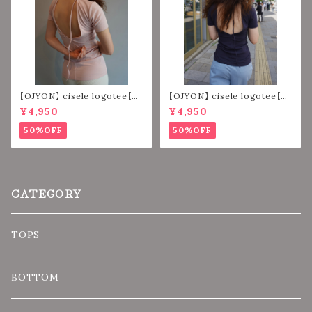
【OJYON】 cisele logotee【PI
【OJYON】 cisele logotee【N
NK】
AVY】
¥4,950
¥4,950
50%OFF
50%OFF
CATEGORY
TOPS
BOTTOM