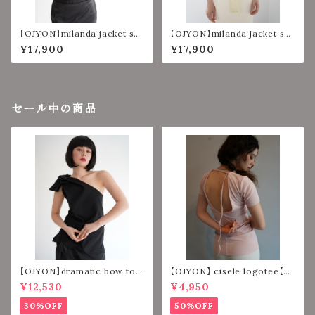
【OJYON】milanda jacket set
【OJYON】milanda jacket set
【BLACK】
【CHACORL】
¥17,900
¥17,900
セール中の商品
【OJYON】dramatic bow top
【OJYON】 cisele logotee【PI
【BLACK】
NK】
¥12,530
¥4,950
30%OFF
50%OFF