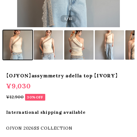
1
/15
【OJYON】assymmetry adella top 【IVORY】
¥9,030
¥12,900
30%OFF
International shipping available
OJYON 2026SS COLLECTION