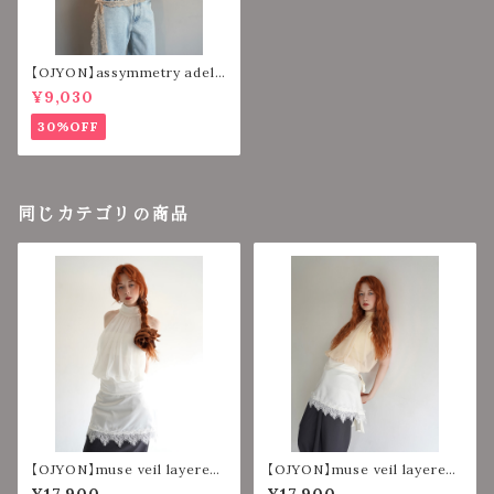
【OJYON】assymmetry adell
a top 【IVORY】
¥9,030
30%OFF
同じカテゴリの商品
【OJYON】muse veil layered
【OJYON】muse veil layered
top 【WHITE】
top 【YELLOW】