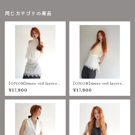
同じカテゴリの商品
【OJYON】muse veil layered
【OJYON】muse veil layered
top 【WHITE】
top 【YELLOW】
¥17,900
¥17,900