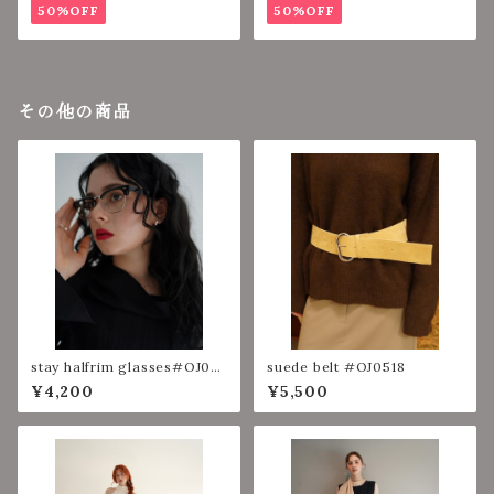
50%OFF
50%OFF
その他の商品
stay halfrim glasses#OJ05
suede belt #OJ0518
68
¥4,200
¥5,500