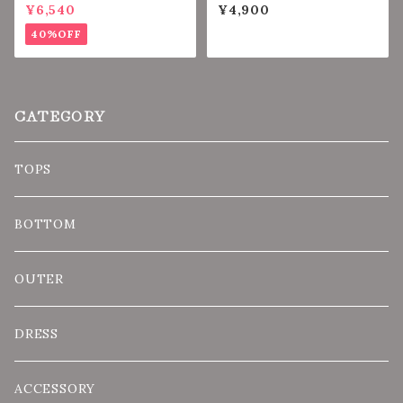
m tops【WHITE】
【VINTAGE BLACK】
¥6,540
¥4,900
40%OFF
CATEGORY
TOPS
BOTTOM
OUTER
DRESS
ACCESSORY