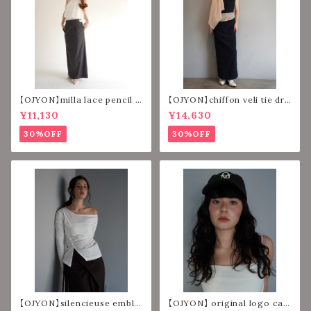
【OJYON】milla lace pencil l
【OJYON】chiffon veli tie dre
ong skirt 【GRAY】
ss 【NAVY】
¥11,130
¥14,630
30%OFF
30%OFF
【OJYON】silencieuse emble
【OJYON】 original logo cap