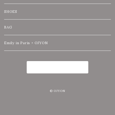
SHOES
BAG
Emily in Paris × OJYON
商品一覧に戻る
© OJYON