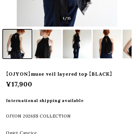
1
/15
【OJYON】muse veil layered top 【BLACK】
¥17,900
International shipping available
OJYON 2026SS COLLECTION
Quiet Caprice