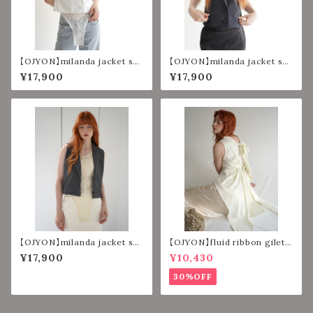
【OJYON】milanda jacket set
【OJYON】milanda jacket set
【WHITE】
【BLACK】
¥17,900
¥17,900
【OJYON】milanda jacket set
【OJYON】fluid ribbon gilet
【CHACORL】
【IVORY】
¥17,900
¥10,430
30%OFF