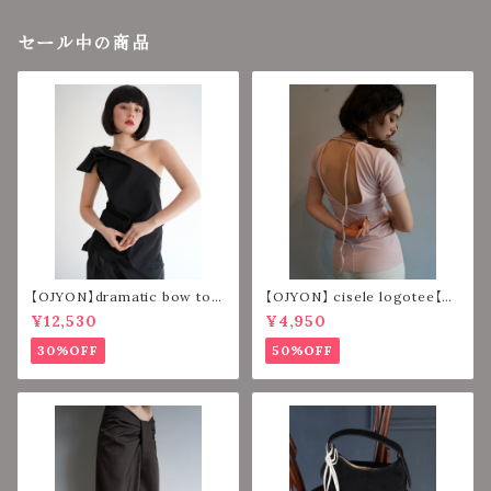
セール中の商品
【OJYON】dramatic bow top
【OJYON】 cisele logotee【PI
【BLACK】
NK】
¥12,530
¥4,950
30%OFF
50%OFF