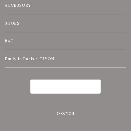
ACCESSORY
SHOES
BAG
Emily in Paris × OJYON
商品一覧に戻る
© OJYON