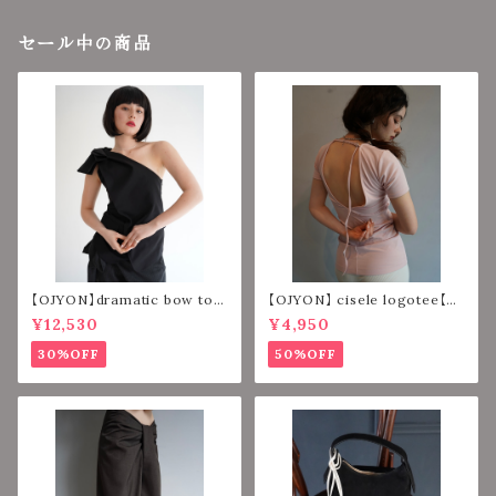
セール中の商品
【OJYON】dramatic bow top
【OJYON】 cisele logotee【PI
【BLACK】
NK】
¥12,530
¥4,950
30%OFF
50%OFF