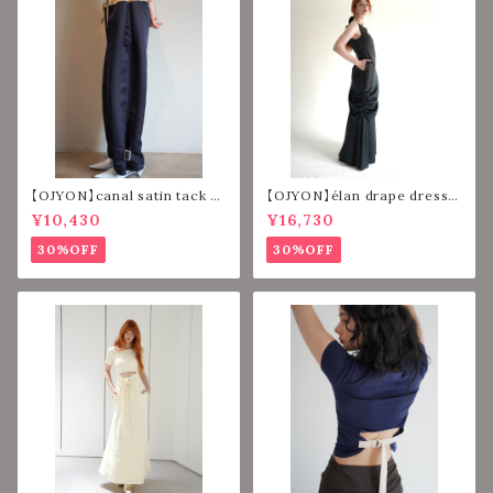
【OJYON】canal satin tack p
【OJYON】élan drape dress
ants 【NAVY】
【CHACOAL】
¥10,430
¥16,730
30%OFF
30%OFF