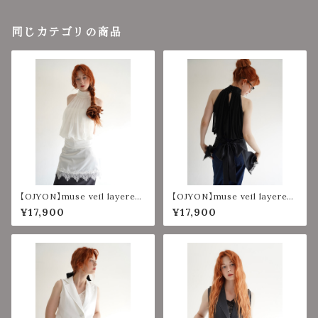
同じカテゴリの商品
【OJYON】muse veil layered
【OJYON】muse veil layered
top 【WHITE】
top 【BLACK】
¥17,900
¥17,900