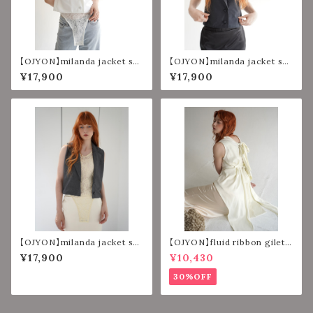
【OJYON】milanda jacket set
【OJYON】milanda jacket set
【WHITE】
【BLACK】
¥17,900
¥17,900
【OJYON】milanda jacket set
【OJYON】fluid ribbon gilet
【CHACORL】
【IVORY】
¥17,900
¥10,430
30%OFF