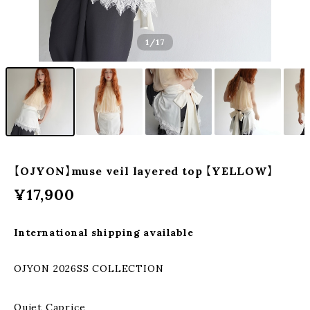
1
/17
【OJYON】muse veil layered top 【YELLOW】
¥17,900
International shipping available
OJYON 2026SS COLLECTION
Quiet Caprice