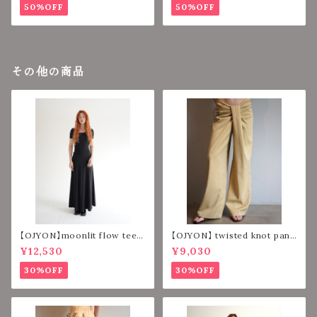
50%OFF
50%OFF
その他の商品
【OJYON】moonlit flow tee d
【OJYON】 twisted knot pant
ress 【VELOUR BLACK】
s 【BEIGE】
¥12,530
¥9,030
30%OFF
30%OFF