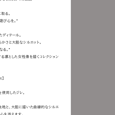
に取る。
遊び心を。"
たディテール。
らかさと大胆なシルエット。
なる。"
する凛とした女性像を描くコレクション
et】
を使用したジレ。
生地と、大胆に描いた曲線的なシルエ
び心を添えます。