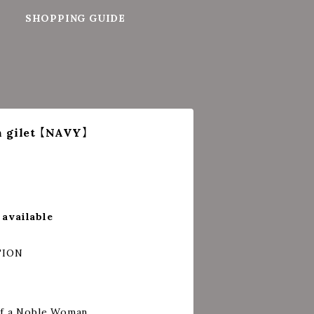
SHOPPING GUIDE
 gilet 【NAVY】
 available
TION
of a Noble Woman