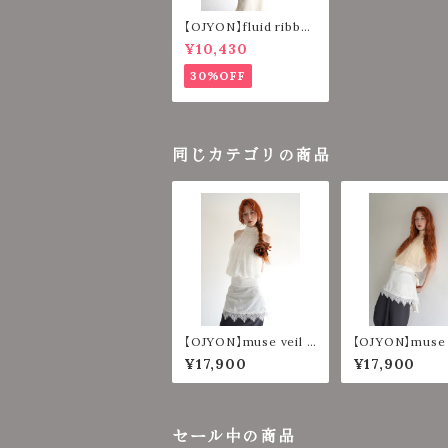
【OJYON】fluid ribbo
n gilet 【NAVY】
¥10,430
30%OFF
同じカテゴリの商品
【OJYON】muse veil l
【OJYON】muse v
ayered top 【WHIT
ayered top 【
¥17,900
¥17,900
E】
W】
セール中の商品