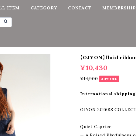
LL ITEM
CATEGORY
CONTACT
MEMBERSHIP
【OJYON】fluid ribbon
¥10,430
¥14,900
30%OFF
International shipping
OJYON 2026SS COLLEC
Quiet Caprice
— A Poised Playfulness 