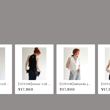
eil l
【OJYON】muse veil l
【OJYON】milanda jac
【OJYO
YELLO
ayered top 【BLACK】
ket set 【WHITE】
ket s
¥17,900
¥17,900
¥17,