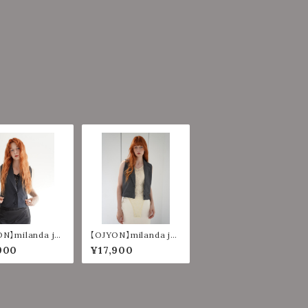
N】milanda jac
【OJYON】milanda jac
et 【BLACK】
ket set 【CHACORL】
900
¥17,900