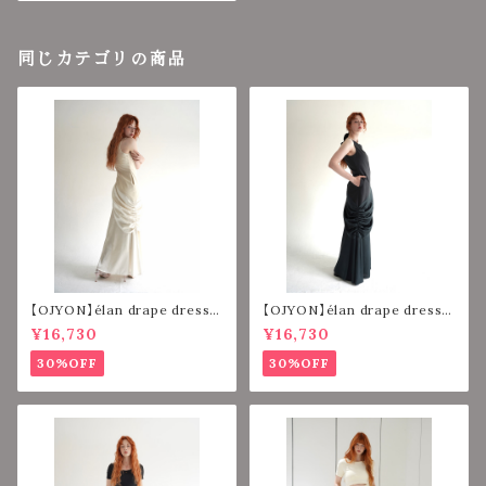
同じカテゴリの商品
【OJYON】élan drape dress
【OJYON】élan drape dress
【BEIGE】
【CHACOAL】
¥16,730
¥16,730
30%OFF
30%OFF