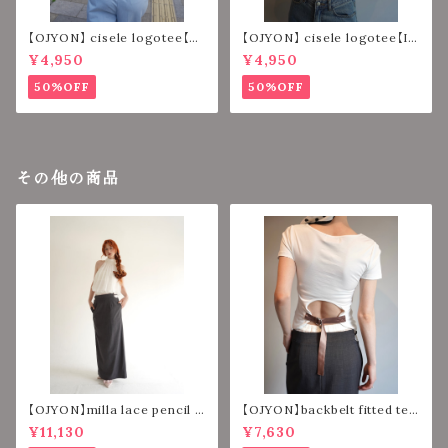
【OJYON】 cisele logotee【N
【OJYON】 cisele logotee【IV
AVY】
ORY】
¥4,950
¥4,950
50%OFF
50%OFF
その他の商品
【OJYON】milla lace pencil l
【OJYON】backbelt fitted tee
ong skirt 【GRAY】
【WHITE】
¥11,130
¥7,630