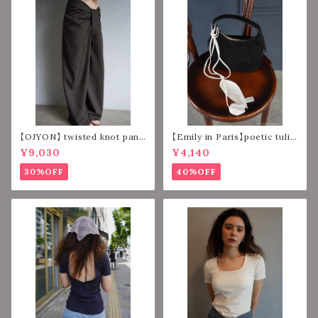
【OJYON】 twisted knot pant
【Emily in Paris】poetic tulip
s 【DARK BROWN】
strap 【IVORY】
¥9,030
¥4,140
30%OFF
40%OFF