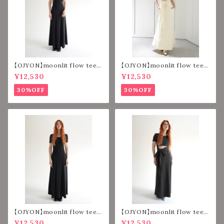
【OJYON】moonlit flow tee d
【OJYON】moonlit flow tee d
ress 【VELOUR BLACK】
ress 【VELOUR IVORY】
¥12,530
¥12,530
30%OFF
30%OFF
【OJYON】moonlit flow tee d
【OJYON】moonlit flow tee d
ress 【BLACK】
ress 【GRAY】
¥12,530
¥12,530