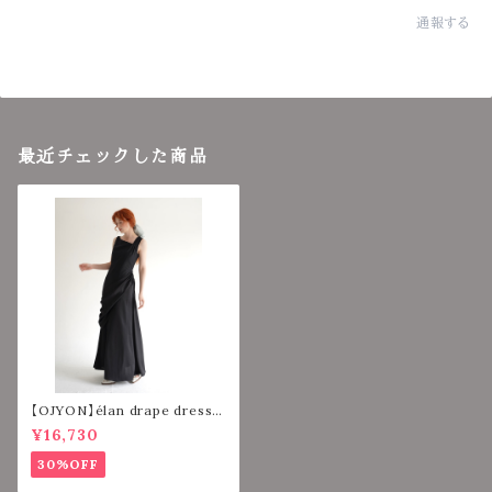
通報する
最近チェックした商品
【OJYON】élan drape dress
【BLACK】
¥16,730
30%OFF