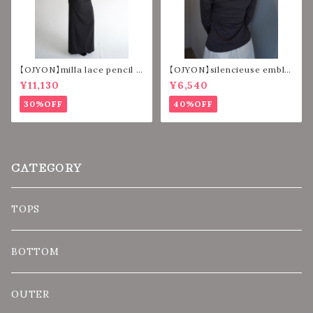
【OJYON】milla lace pencil l
【OJYON】silencieuse emble
ong skirt 【BLACK】
m tops【CHACORL】
¥11,130
¥6,540
30%OFF
40%OFF
CATEGORY
TOPS
BOTTOM
OUTER