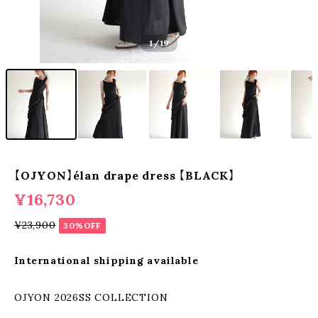
1
/19
【OJYON】élan drape dress 【BLACK】
¥16,730
¥23,900
30%OFF
International shipping available
OJYON 2026SS COLLECTION