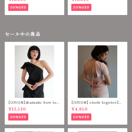
30%OFF
30%OFF
セール中の商品
【OJYON】dramatic bow top
【OJYON】 cisele logotee【PI
【BLACK】
NK】
¥12,530
¥4,950
30%OFF
50%OFF