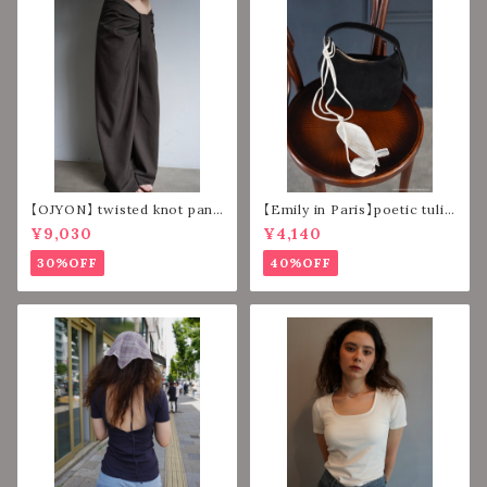
【OJYON】 twisted knot pant
【Emily in Paris】poetic tulip
s 【DARK BROWN】
strap 【IVORY】
¥9,030
¥4,140
30%OFF
40%OFF