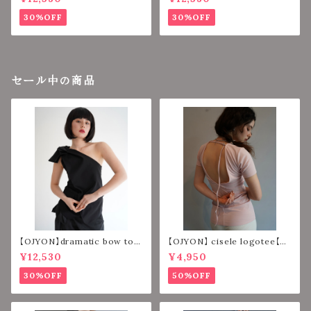
30%OFF
30%OFF
セール中の商品
【OJYON】dramatic bow top
【OJYON】 cisele logotee【PI
【BLACK】
NK】
¥12,530
¥4,950
30%OFF
50%OFF