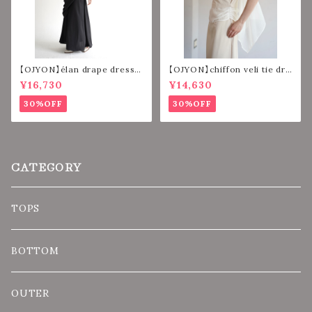
【OJYON】élan drape dress
【OJYON】chiffon veli tie dre
【BLACK】
ss 【WHITE】
¥16,730
¥14,630
30%OFF
30%OFF
CATEGORY
TOPS
BOTTOM
OUTER