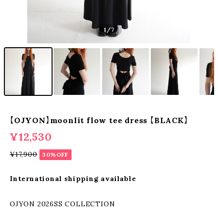
1
/7
【OJYON】moonlit flow tee dress 【BLACK】
¥12,530
¥17,900
30%OFF
International shipping available
OJYON 2026SS COLLECTION