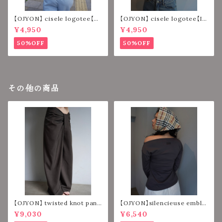
【OJYON】 cisele logotee【N
【OJYON】 cisele logotee【IV
AVY】
ORY】
¥4,950
¥4,950
50%OFF
50%OFF
その他の商品
【OJYON】 twisted knot pant
【OJYON】silencieuse emble
s 【DARK BROWN】
m tops【CHACORL】
¥9,030
¥6,540