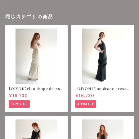
同じカテゴリの商品
【OJYON】élan drape dress
【OJYON】élan drape dress
【BEIGE】
【CHACOAL】
¥16,730
¥16,730
30%OFF
30%OFF