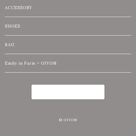
ACCESSORY
SHOES
BAG
Emily in Paris × OJYON
商品一覧に戻る
© OJYON