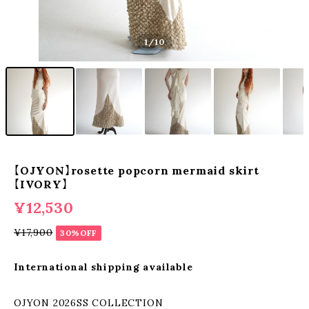
1
/10
【OJYON】rosette popcorn mermaid skirt
【IVORY】
¥12,530
¥17,900
30%OFF
International shipping available
OJYON 2026SS COLLECTION