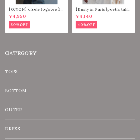
【OJYON】 cisele logotee【IV
【Emily in Paris】poetic tulip
ORY】
strap 【BLACK】
¥4,950
¥4,140
50%OFF
40%OFF
CATEGORY
TOPS
BOTTOM
OUTER
DRESS