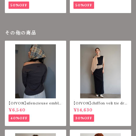
50%OFF
50%OFF
その他の商品
【OJYON】silencieuse emble
【OJYON】chiffon veli tie dre
m tops【CHACORL】
ss 【NAVY】
¥6,540
¥14,630
40%OFF
30%OFF