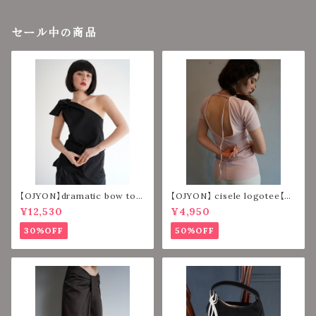
セール中の商品
【OJYON】dramatic bow top
【OJYON】 cisele logotee【PI
【BLACK】
NK】
¥12,530
¥4,950
30%OFF
50%OFF