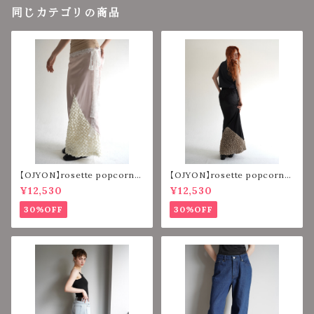
同じカテゴリの商品
【OJYON】rosette popcorn
【OJYON】rosette popcorn
mermaid skirt 【PINK】
mermaid skirt 【BLACK】
¥12,530
¥12,530
30%OFF
30%OFF